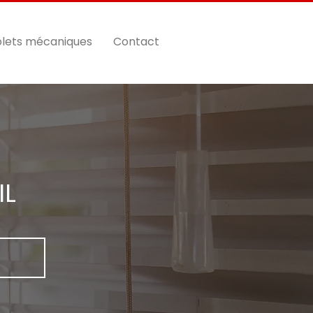
lets mécaniques
Contact
IL